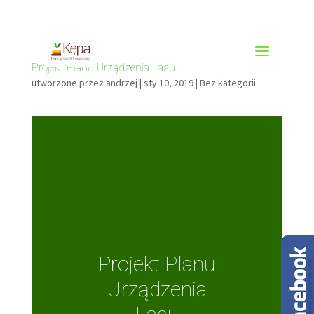
81 887 70 19
zdkepa@poczta.pulawy.pl
Projekt Planu Urządzenia Lasu
utworzone przez
andrzej
|
sty 10, 2019
|
Bez kategorii
Projekt Planu
Urządzenia