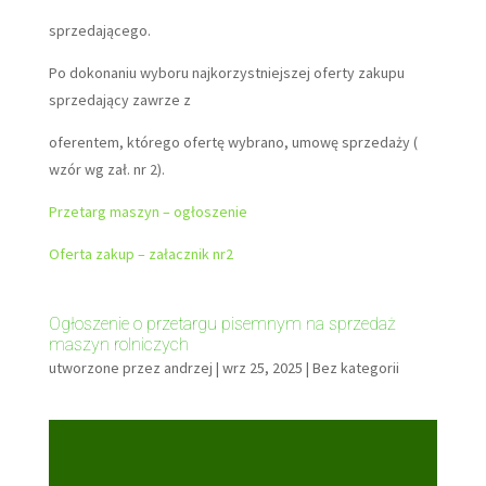
sprzedającego.
Po dokonaniu wyboru najkorzystniejszej oferty zakupu
sprzedający zawrze z
oferentem, którego ofertę wybrano, umowę sprzedaży (
wzór wg zał. nr 2).
Przetarg maszyn – ogłoszenie
Oferta zakup – załacznik nr2
Ogłoszenie o przetargu pisemnym na sprzedaż
maszyn rolniczych
utworzone przez
andrzej
|
wrz 25, 2025
|
Bez kategorii