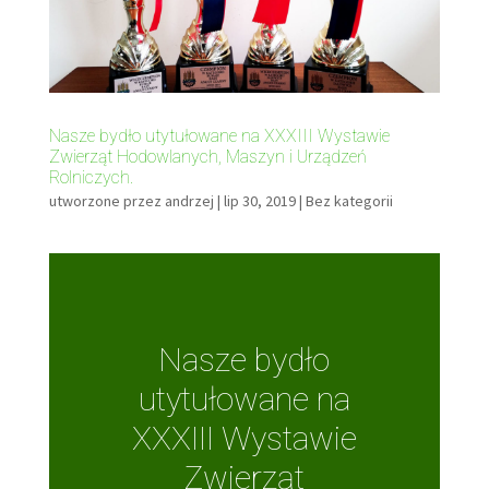
Nasze bydło utytułowane na XXXIII Wystawie
Zwierząt Hodowlanych, Maszyn i Urządzeń
Rolniczych.
utworzone przez
andrzej
|
lip 30, 2019
|
Bez kategorii
Nasze bydło
utytułowane na
XXXIII Wystawie
Zwierząt