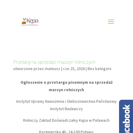
81 887 70 19
zdkepa@poczta.pulawy.pl
Przetarg na sprzedaż maszyn rolniczych
utworzone przez
mateusz
|
cze 25, 2026
|
Bez kategorii
Ogłoszenie o przetargu pisemnym na sprzedaż
maszyn rolniczych
Instytut Uprawy Nawożenia i Gleboznawstwa Państwowy
Instytut Badawczy
Rolniczy Zakład Doświadczalny Kępa w Puławach
Kazimierska 4b, 24-100 Puławy