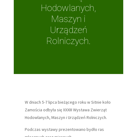
Hodowlanych,
Maszyn i
Urządzeń
Rolniczych.
W dniach 5-7 lipca bieżącego roku w Sitnie koło
Zamościa odbyła się XXXIII Wystawa Zwierząt
Hodowlanych, Maszyn i Urządzeń Rolniczych.
Podczas wystawy prezentowano bydło ras
mlecznych oraz mięsnych.