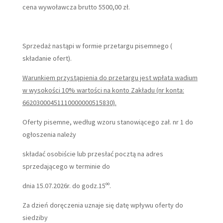
cena wywoławcza brutto 5500,00 zł.
Sprzedaż nastąpi w formie przetargu pisemnego (
składanie ofert).
Warunkiem przystąpienia do przetargu jest wpłata wadium
w wysokości 10% wartości na konto Zakładu (nr konta:
66203000451110000000515830).
Oferty pisemne, według wzoru stanowiącego zał. nr 1 do
ogłoszenia należy
składać osobiście lub przesłać pocztą na adres
sprzedającego w terminie do
dnia 15.07.2026r. do godz.15ºº.
Za dzień doręczenia uznaje się datę wpływu oferty do
siedziby