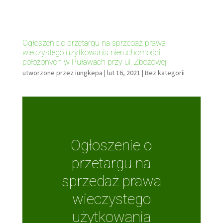
Ogłoszenie o przetargu na sprzedaż prawa
wieczystego użytkowania nieruchomości
położonych w Puławach przy ul. Zbożowej
utworzone przez
iungkepa
|
lut 16, 2021
|
Bez kategorii
Ogłoszenie o
przetargu na
sprzedaż prawa
wieczystego
użytkowania