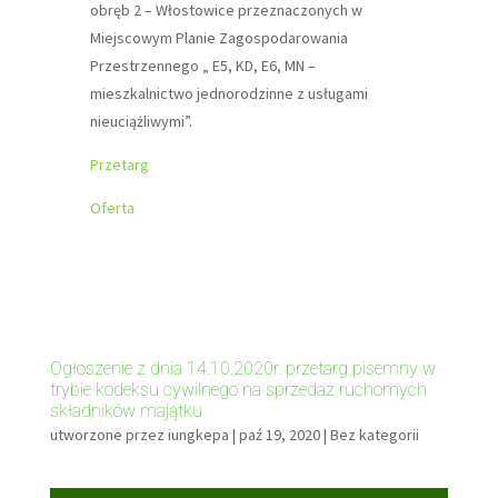
obręb 2 – Włostowice przeznaczonych w
Miejscowym Planie Zagospodarowania
Przestrzennego „ E5, KD, E6, MN –
mieszkalnictwo jednorodzinne z usługami
nieuciążliwymi”.
Przetarg
Oferta
Ogłoszenie z dnia 14.10.2020r. przetarg pisemny w
trybie kodeksu cywilnego na sprzedaż ruchomych
składników majątku
utworzone przez
iungkepa
|
paź 19, 2020
|
Bez kategorii