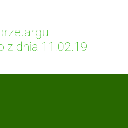
przetargu
ZENIA POLOWE
PRODUKCJA ROŚLINNA
PRODUKCJA ZWIE
 z dnia 11.02.19
i