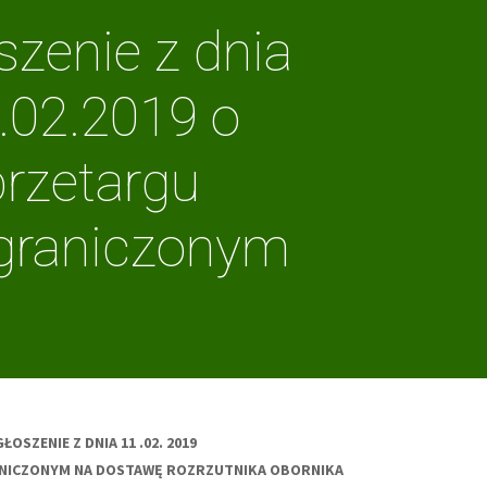
szenie z dnia
.02.2019 o
przetargu
graniczonym
ŁOSZENIE Z DNIA 11 .02. 2019
NICZONYM NA DOSTAWĘ ROZRZUTNIKA OBORNIKA