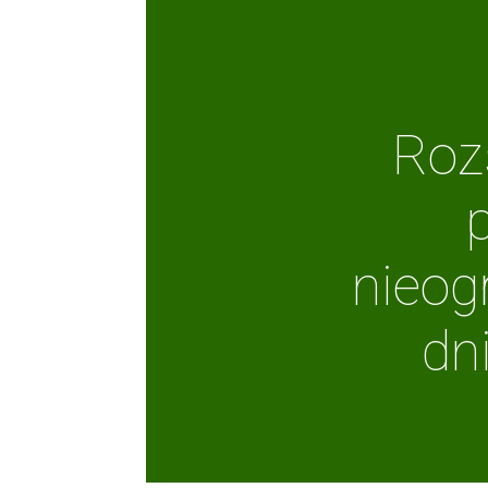
Roz
nieog
dn