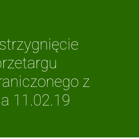
strzygnięcie
przetargu
raniczonego z
ia 11.02.19