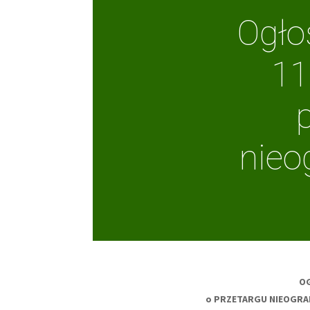
Ogło
11
nieo
OG
o PRZETARGU NIEOGRA