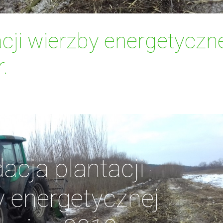
acji wierzby energetyczn
.
acja plantacji
y energetycznej