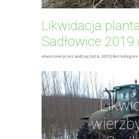
Likwidacja plant
Sadłowice 2019 r
utworzone przez
andrzej
|
lut 6, 2019
|
Bez kategorii
Likwid
wierzb