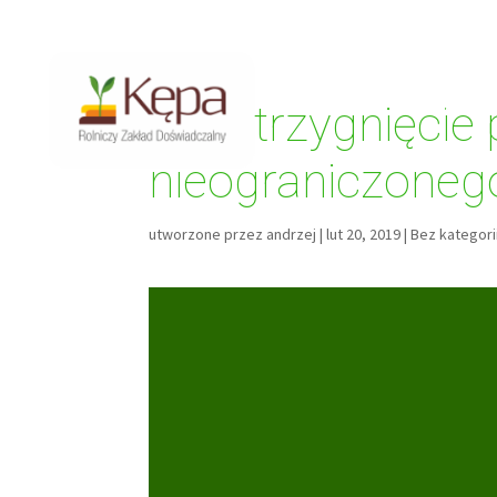
81 887 70 19
zdkepa@poczta.pulawy.pl
Rozstrzygnięcie 
O NAS
DOŚWIADC
nieograniczonego
utworzone przez
andrzej
|
lut 20, 2019
|
Bez kategori